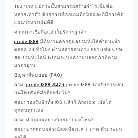
100 บาท แม้กระนั้นสามารถสร้างกำไรเพิ่มขึ้น
หลายเท่าตัว ด้วยการเลือกเกมที่ถนัดและก็มีการคิด
แผนบริหารเงินที่ดี
ความน่าเชื่อถือแล้วก็บริการลูกค้า
proded888
มีทีมงานคอยดูแลรวมทั้งให้คำแนะนำ
ตลอด 24 ชั่วโมง ผ่านหลายหนทาง อย่างเช่น แชท
สด รวมทั้งไลน์ พร้อมระบบความปลอดภัยที่ตาม
มาตรฐาน
ปัญหาที่พบบ่อย (FAQ)
ถาม:
proded888 สมัคร
proded888 รองรับการเล่น
บนโทรศัพท์มือถือหรือไม่?
ตอบ: รองรับอีกทั้ง iOS แล้วก็ Android เล่นได้
ทุกหนทุกแห่ง
ถาม: ฝากถอนอย่างน้อยมากแค่ไหน?
ตอบ: ฝากถอนอย่างน้อยเพียงแค่ 1 บาท ด้วยระบบ
ออโต้