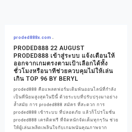
proded888x.com
PRODED888 22 AUGUST
PRODED888 เข้าสู่ระบบ แจ้งเตือนให้
ออกจากเกมตรงตามเป้าเลือกได้ทั้ง
ชั่วโมงหรือนาทีช่วยควบคุมไม่ให้เล่น
เกิน TOP 96 BY BERYL
proded888 คือแพลตฟอร์มเดิมพันออนไลน์ที่กำลัง
เป็นที่นิยมสูงสุดในปีนี้ ด้วยระบบที่ปรับปรุงมาอย่าง
ล้ำสมัย การ proded888 สมัคร ที่สะดวก การ
proded888 เข้าระบบ ที่ปลอดภัย แล้วก็โปรโมชั่น
proded888 เครดิตฟรี ที่จัดหนักจัดเต็มทุกๆวัน ช่วย
ให้ผู้เล่นเพลิดเพลินใจกับเกมพนันคุณภาพจาก