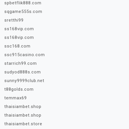
spbetflik888.com
sqgame555s.com
sretthi99
ss168vip.com
ss168vip.com
ssc168.com
ssc915casino.com
starrich99.com
sudyod888s.com
sunny9999club.net
t88golds.com
temmax69
thaisiambet.shop
thaisiambet.shop
thaisiambet.store