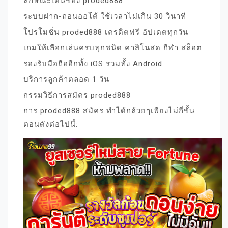
ลักษณะเด่นของ proded888
ระบบฝาก-ถอนออโต้ ใช้เวลาไม่เกิน 30 วินาที
โปรโมชั่น proded888 เครดิตฟรี อัปเดตทุกวัน
เกมให้เลือกเล่นครบทุกชนิด คาสิโนสด กีฬา สล็อต
รองรับมือถืออีกทั้ง iOS รวมทั้ง Android
บริการลูกค้าตลอด 1 วัน
กรรมวิธีการสมัคร proded888
การ proded888 สมัคร ทำได้กล้วยๆเพียงไม่กี่ขั้น
ตอนดังต่อไปนี้: