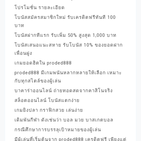
โปรโมชั่น รายละเอียด
โบนัสสมัครสมาชิกใหม่ รับเครดิตฟรีทันที 100
บาท
โบนัสฝากทีแรก รับเพิ่ม 50% สูงสุด 1,000 บาท
โบนัสเสนอแนะสหาย รับโบนัส 10% ของยอดฝาก
เพื่อนฝูง
เกมยอดฮิตใน proded888
proded888 มีเกมพนันหลากหลายให้เลือก เหมาะ
กับทุกสไตล์ของผู้เล่น
บาคาร่าออนไลน์ ถ่ายทอดสดจากคาสิโนจริง
สล็อตออนไลน์ โบนัสแตกง่าย
เกมยิงปลา กราฟิกสวย เล่นง่าย
เดิมพันกีฬา ดังเช่นว่า บอล มวย บาสเกตบอล
กรณีศึกษาการบรรลุเป้าหมายของผู้เล่น
มีผู้เล่นที่เริ่มต้นจาก proded888 เครดิตฟรี เพียงแต่