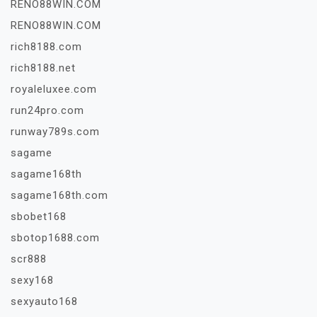
RENO88WIN.COM
RENO88WIN.COM
rich8188.com
rich8188.net
royaleluxee.com
run24pro.com
runway789s.com
sagame
sagame168th
sagame168th.com
sbobet168
sbotop1688.com
scr888
sexy168
sexyauto168