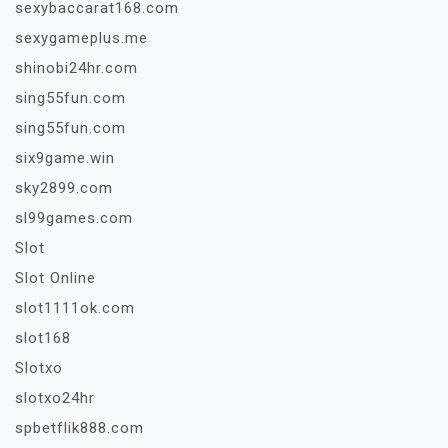
sexybaccarat168.com
sexygameplus.me
shinobi24hr.com
sing55fun.com
sing55fun.com
six9game.win
sky2899.com
sl99games.com
Slot
Slot Online
slot1111ok.com
slot168
Slotxo
slotxo24hr
spbetflik888.com