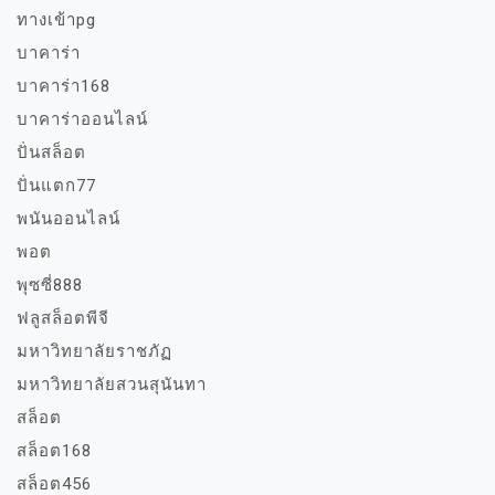
ทางเข้าpg
บาคาร่า
บาคาร่า168
บาคาร่าออนไลน์
ปั่นสล็อต
ปั่นแตก77
พนันออนไลน์
พอต
พุซซี่888
ฟลูสล็อตพีจี
มหาวิทยาลัยราชภัฏ
มหาวิทยาลัยสวนสุนันทา
สล็อต
สล็อต168
สล็อต456