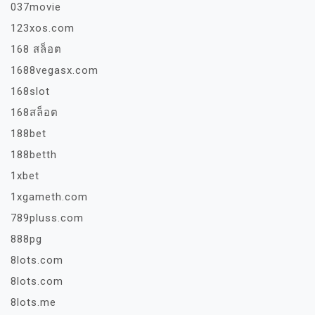
037movie
123xos.com
168 สล็อต
1688vegasx.com
168slot
168สล็อต
188bet
188betth
1xbet
1xgameth.com
789pluss.com
888pg
8lots.com
8lots.com
8lots.me