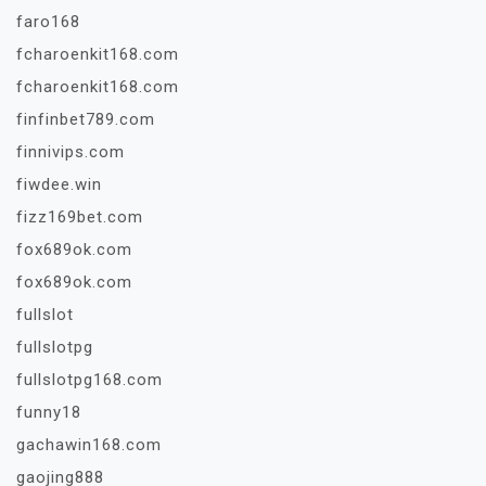
faro168
fcharoenkit168.com
fcharoenkit168.com
finfinbet789.com
finnivips.com
fiwdee.win
fizz169bet.com
fox689ok.com
fox689ok.com
fullslot
fullslotpg
fullslotpg168.com
funny18
gachawin168.com
gaojing888