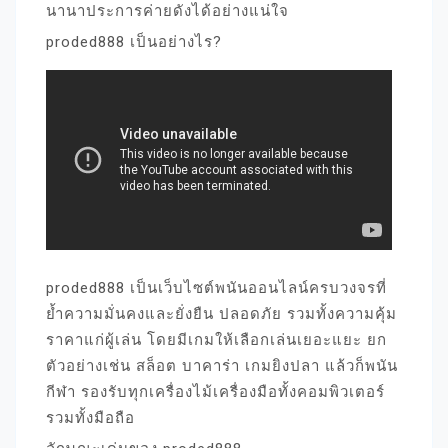
นานาประการค่ายดังได้อย่างแน่ใจ
proded888 เป็นอย่างไร?
proded888 เป็นเว็บไซต์พนันออนไลน์ครบวงจรที่
ย้ำความมั่นคงและยั่งยืน ปลอดภัย รวมทั้งความคุ้ม
ราคาแก่ผู้เล่น โดยมีเกมให้เลือกเล่นเยอะแยะ ยก
ตัวอย่างเช่น สล็อต บาคาร่า เกมยิงปลา แล้วก็พนัน
กีฬา รองรับทุกเครื่องไม้เครื่องมือทั้งคอมพิวเตอร์
รวมทั้งมือถือ