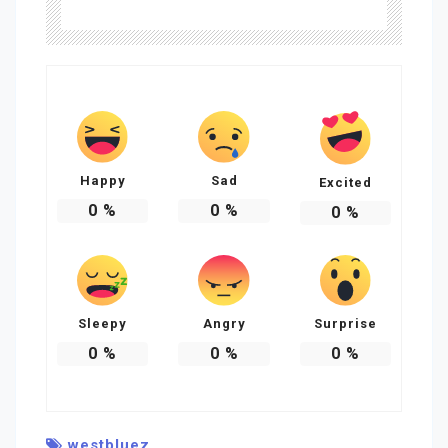
Happy
Sad
Excited
0
%
0
%
0
%
Sleepy
Angry
Surprise
0
%
0
%
0
%
westbluez