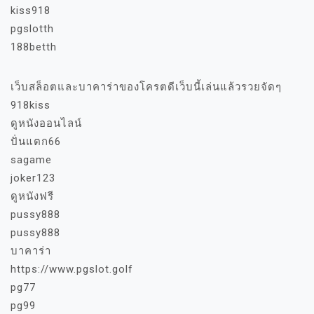
kiss918
pgslotth
188betth
เว็บสล็อตและบาคาร่าของโครตดีเว็บนี้เล่นแล้วรวยจัดๆ
918kiss
ดูหนังออนไลน์
ปั่นแตก66
sagame
joker123
ดูหนังฟรี
pussy888
pussy888
บาคาร่า
https://www.pgslot.golf
pg77
pg99