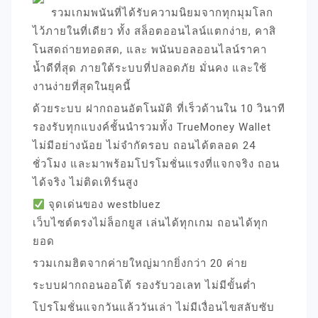
รวมเกมพนันที่ได้รับความนิยมจากทุกมุมโลก
ไว้ภายในที่เดียว ทั้ง สล็อตออนไลน์แตกง่าย, คาสิ
โนสดถ่ายทอดสด, และ พนันบอลออนไลน์ราคา
น้ำดีที่สุด ภายใต้ระบบที่ปลอดภัย มั่นคง และใช้
งานง่ายที่สุดในยุคนี้
ด้วยระบบ ฝากถอนอัตโนมัติ ที่เร็วด้านใน 10 วินาที
รองรับทุกแบงค์ชั้นนำรวมทั้ง TrueMoney Wallet
ไม่มีอย่างน้อย ไม่จำกัดรอบ ถอนได้ตลอด 24
ชั่วโมง และมาพร้อมโปรโมชั่นแรงที่แจกจริง ถอน
ได้จริง ไม่ติดเทิร์นสูง
จุดเด่นของ westbluez
เว็บไซต์ตรงไม่ล็อกยูส เล่นได้ทุกเกม ถอนได้ทุก
ยอด
รวมเกมฮิตจากค่ายใหญ่มากยิ่งกว่า 20 ค่าย
ระบบฝากถอนออโต้ รองรับวอเลท ไม่มีขั้นต่ำ
โปรโมชั่นแจกวันแล้ววันเล่า ไม่มีเงื่อนไขสลับซับ