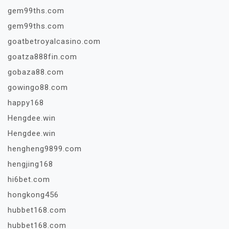
gem99ths.com
gem99ths.com
goatbetroyalcasino.com
goatza888fin.com
gobaza88.com
gowingo88.com
happy168
Hengdee.win
Hengdee.win
hengheng9899.com
hengjing168
hi6bet.com
hongkong456
hubbet168.com
hubbet168.com