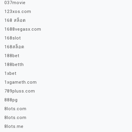
037movie
123xos.com
168 สล็อต
1688vegasx.com
168slot
168สล็อต
188bet
188betth
1xbet
1xgameth.com
789pluss.com
888pg
8lots.com
8lots.com
8lots.me