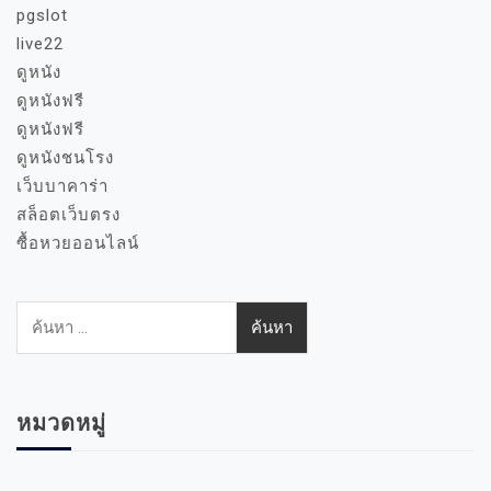
pgslot
live22
ดูหนัง
ดูหนังฟรี
ดูหนังฟรี
ดูหนังชนโรง
เว็บบาคาร่า
สล็อตเว็บตรง
ซื้อหวยออนไลน์
ค้นหา
สำหรับ:
หมวดหมู่