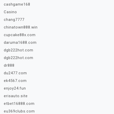
cashgame168
Casino
chang7777
chinatown888.win
cupcake88x.com
daruma1688.com
dgb222hot.com
dgb222hot.com
dr888
du2477.com
ek4567.com
enjoy24.fun
erisauto.site
etbet16888.com
eu369clubs.com