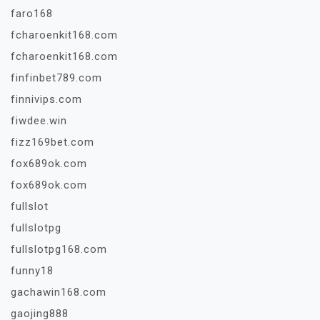
faro168
fcharoenkit168.com
fcharoenkit168.com
finfinbet789.com
finnivips.com
fiwdee.win
fizz169bet.com
fox689ok.com
fox689ok.com
fullslot
fullslotpg
fullslotpg168.com
funny18
gachawin168.com
gaojing888