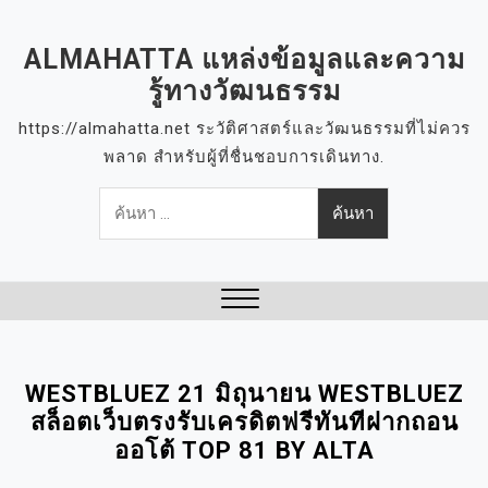
S
k
ALMAHATTA แหล่งข้อมูลและความ
i
รู้ทางวัฒนธรรม
p
t
https://almahatta.net ระวัติศาสตร์และวัฒนธรรมที่ไม่ควร
o
พลาด สำหรับผู้ที่ชื่นชอบการเดินทาง.
c
ค้นหา
o
สำหรับ:
n
t
e
n
Close
t
Menu
WESTBLUEZ 21 มิถุนายน WESTBLUEZ
สล็อตเว็บตรงรับเครดิตฟรีทันทีฝากถอน
ออโต้ TOP 81 BY ALTA